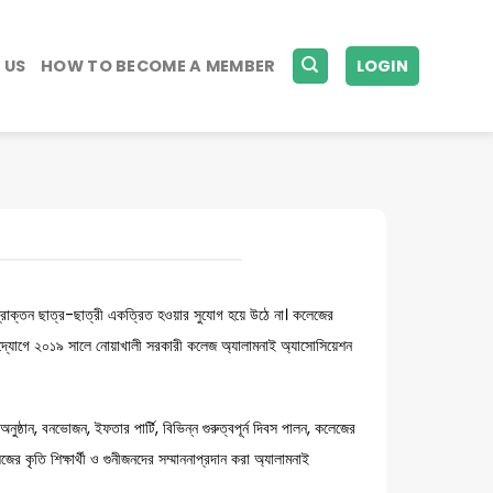
 US
HOW TO BECOME A MEMBER
LOGIN
ল প্রাক্তন ছাত্র-ছাত্রী একত্রিত হওয়ার সুযোগ হয়ে উঠে না। কলেজের
 উদ্যোগে ২০১৯ সালে নোয়াখালী সরকারী কলেজ অ্যালামনাই অ্যাসোসিয়েশন
নুষ্ঠান, বনভোজন, ইফতার পার্টি, বিভিন্ন গুরুত্বপূর্ন দিবস পালন, কলেজের
জের কৃতি শিক্ষার্থী ও গুনীজনদের সম্মাননাপ্রদান করা অ্যালামনাই