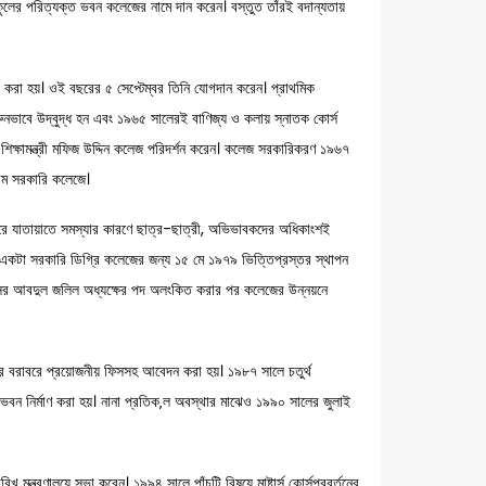
স্কুলের পরিত্যক্ত ভবন কলেজের নামে দান করেন। বস্তুত তাঁরই বদান্যতায়
 করা হয়। ওই বছরের ৫ সেপ্টেম্বর তিনি যোগদান করেন। প্রাথমিক
রুনভাবে উদ্বুদ্ধ হন এবং ১৯৬৫ সালেরই বাণিজ্য ও কলায় স্নাতক কোর্স
ে শিক্ষামন্ত্রী মফিজ উদ্দিন কলেজ পরিদর্শন করেন। কলেজ সরকারিকরণ ১৯৬৭
নবম সরকারি কলেজে।
বাইরে যাতায়াতে সমস্যার কারণে ছাত্র-ছাত্রী, অভিভাবকদের অধিকাংশই
ন। একটা সরকারি ডিগ্রি কলেজের জন্য ১৫ মে ১৯৭৯ ভিত্তিপ্রস্তর স্থাপন
প্রফেসর আবদুল জলিল অধ্যক্ষের পদ অলংকিত করার পর কলেজের উন্নয়নে
্ষের বরাবরে প্রয়োজনীয় ফিসসহ আবেদন করা হয়। ১৯৮৭ সালে চতুর্থ
র ভবন নির্মাণ করা হয়। নানা প্রতিক‚ল অবস্থার মাঝেও ১৯৯০ সালের জুলাই
 মন্ত্রণালয়ে সভা করেন। ১৯৯৪ সালে পাঁচটি বিষয়ে মাষ্টার্স কোর্সপ্রবর্তনের