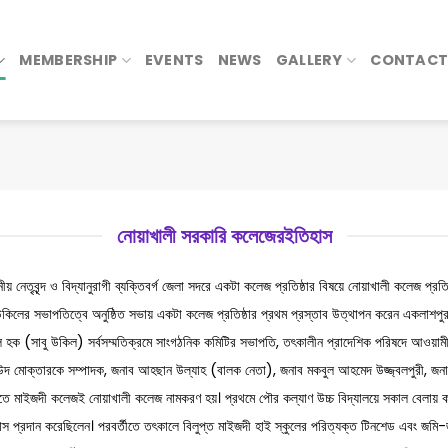
MEMBERSHIP
EVENTS
NEWS
GALLERY
CONTACT
নোয়াখালী সরকারি কলেজেরইতিহাস
 নেতৃবৃন্দ ও বিদ্যানুরাগী ব্যক্তিবর্গ জেলা সদরে একটা কলেজ প্রতিষ্ঠার বিষয়ে নোয়াখালী কলেজ প্রতি
িলের সভাপতিত্বে অনুষ্ঠিত সভায় একটা কলেজ প্রতিষ্ঠার প্রথম প্রস্তাব উত্থাপন করেন একলাশপুর 
 হক (সাবু উকিল) সর্বসম্মতিক্রমে সাংগঠনিক কমিটির সভাপতি, তৎকালীন প্রাদেশিক পরিষদে আওয়া
দ মোক্তারকে সম্পাদক, জনাব আহছান উল্যাহ (বালক নেতা), জনাব মকবুল আহমেদ উজ্জ্বলপুরী, জনাব শফি
ে মাইজদী কলেজই নোয়াখালী কলেজ নামকরণ হয়। প্রথমে পৌর কল্যাণ উচ্চ বিদ্যালয়ে সকাল বেলায় কলে
বাস প্রদান করেছিলেন। পরবর্তীতে তৎকালে বিলুপ্ত মাইজদী হাই স্কুলের পরিত্যক্ত টিনশেড এবং জমি-