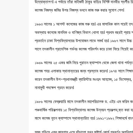
উদ্যোক্তাগণ। এ পর্যায়ে তাঁরা মাইজদী ঠাকুর বাড়ির বিশিষ্ট দানবীর স্বর্
কলেজ নিজস্ব জমির উপর নিজস্ব ভবনে কাজ শুরু করার সুযোগ পেল।
১৯৬৩ সালের ১ আগস্ট কলেজের কাজ শুরু হয়। এর মাসাধিক কাল পরেই তৎকাল
অবস্থায় কলেজে মানবিক ও বাণিজ্য বিভাগ খোলা হয়। প্রথম বছরই প্রায় সাড়
প্রবর্তনে ঢাকা বিশ্ববিদ্যালয়ের উপযোজন লাভে সমর্থ হয়। ১৯৬৭ সালে উচ্চ
সালে তৎকালীন প্রাদেশিক গর্ভনর কলেজ পরিদর্শন করে ঢাকা ফিরে গিয়েই ক
১৯৬৯ সালের ২৫ একর জমি নিয়ে পুরাতন ক্যাম্পাস থেকে জেলা থানা পর্যন্ত 
কলেজ শহর এলাকায় স্থানান্তরের জন্য প্রস্তাব করেন। ১৯৭৪ সালে শিক্ষাম
করেন তৎকালীন উপ-প্রধানমন্ত্রী ব্যারিস্টার মওদুদ আহমেদ, ১৫ ডিসেম্বর
নানামুখী পদক্ষেপ গ্রহন করেন।
১৯৮৬ সালের ফেব্রুয়ারি মাসে তৎকালীন মহাপরিচালক ড. এইচ এম করিম কলেজ
পঞ্চবার্ষিক পরিকল্পনায় ১৫ বিশ্ববিদ্যালয় কলেজ উন্নয়ন প্রকল্পভ‚ক্ত কর
মাসে কলেজ নূতন ক্যাম্পাসে স্থানান্তরিত হয়। ১৯৯১-১৯৯২ শিক্ষাবর্ষে বাংলা, র
সময় গড়িয়ে এমন জায়গায় এসে দাঁড়ালো যখন মাষ্টার্স কোর্স প্রবর্তন অপরিহার্