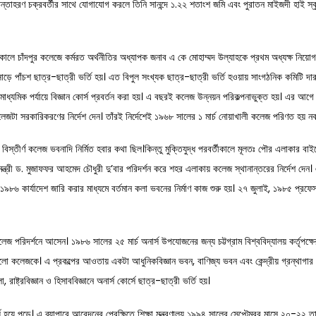
গীয় চিন্তাহরণ চক্রবর্তীর সাথে যোগাযোগ করলে তিনি সানন্দে ১.২২ শতাংশ জমি এবং পুরাতন মাইজদী হাই 
ে চাঁদপুর কলেজে কর্মরত অর্থনীতির অধ্যাপক জনাব এ কে মোহাম্মদ উল্যাহকে প্রথম অধ্যক্ষ নিয়োগ
ে পাঁচশ ছাত্র-ছাত্রী ভর্তি হয়। এত বিপুল সংখ্যক ছাত্র-ছাত্রী ভর্তি হওয়ায় সাংগঠনিক কমিটি দা
 মাধ্যমিক পর্যায়ে বিজ্ঞান কোর্স প্রবর্তন করা হয়। এ বছরই কলেজ উন্নয়ন পরিকল্পনাভুক্ত হয়। এর আগ
লেজটা সরকারিকরণের নির্দেশ দেন। তাঁরই নির্দেশেই ১৯৬৮ সালের ১ মার্চ নোয়াখালী কলেজ পরিণত হয় 
বিস্তীর্ণ কলেজ ভবনাদি নির্মিত হবার কথা ছিল।কিন্তু মুক্তিযুদ্ধ পরবর্তীকালে মূলতঃ পৌর এলাকার 
ন্ত্রী ড. মুজাফফর আহমেদ চৌধুরী দু’বার পরিদর্শন করে শহর এলাকায় কলেজ স্থানান্তরের নির্দেশ দে
, ১৯৮৬ কার্যাদেশ জারি করার মাধ্যমে বর্তমান কলা ভবনের নির্মাণ কাজ শুরু হয়। ২৭ জুলাই, ১৯৮৫ 
 পরিদর্শনে আসেন। ১৯৮৬ সালের ২৫ মার্চ অনার্স উপযোজনের জন্য চট্টগ্রাম বিশ্ববিদ্যালয় কর্তৃপক
া হলো কলেজকে। এ প্রকল্পের আওতায় একটা আধুনিকবিজ্ঞান ভবন, বাণিজ্য ভবন এবং কেন্দ্রীয় গ্রন্থাগা
াষ্ট্রবিজ্ঞান ও হিসাববিজ্ঞানে অনার্স কোর্সে ছাত্র-ছাত্রী ভর্তি হয়।
য হয়ে পড়ে। এ ব্যাপারে আবেদনের প্রেক্ষিতে শিক্ষা মন্ত্রণালয় ১৯৯৪ সালের সেপ্টেম্বর মাসে ২০-২২ তারিখ