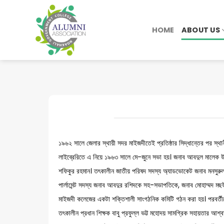
Skip
to
HOME
ABOUT US
content
১৯৬২ সালে জেলার স্থায়ী সদর মাইজদীতেই প্রতিষ্ঠার সিদ্ধান্তের পর স্থানীয়
লাইব্রেরিতে এ নিয়ে ১৯৬৩ সালে মে-জুনে সভা হয়। জনাব আবদুল মালেক উক
শফিকুর রহমান। তৎকালীন জাতীয় পরিষদ সদস্য অ্যাডভোকেট জনাব মনসুরুল
পার্লামেন্ট সদস্য জনাব আবদুর রশিদকে সহ-সভাপতিকে, জনাব মোহাম্মদ মছউ
মাইজদী কলেজের একটা শক্তিশালী সাংগঠনিক কমিটি গঠন করা হয়। পরবর্তীত
তৎকালীন প্রধান শিক্ষক বাবু প্রফুল্ল ভট্ট মহোদয় সামগ্রিক সহায়তার আশ্