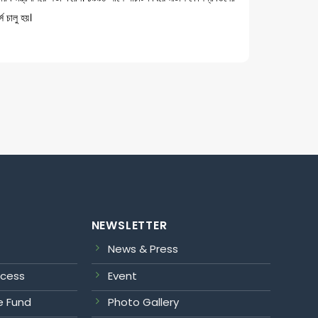
্স চালু হয়।
NEWSLETTER
News & Press
ocess
Event
e Fund
Photo Gallery