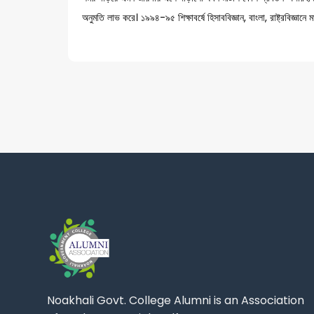
অনুমতি লাভ করে। ১৯৯৪-৯৫ শিক্ষাবর্ষে হিসাববিজ্ঞান, বাংলা, রাষ্ট্রবিজ্ঞানে মা
Noakhali Govt. College Alumni is an Association